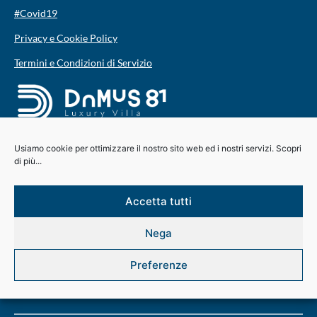
#Covid19
Privacy e Cookie Policy
Termini e Condizioni di Servizio
Informazioni di contatto
Usiamo cookie per ottimizzare il nostro sito web ed i nostri servizi. Scopri
di più...
+39 3516751928​
Accetta tutti
info@domus81.com
Nega
Strada Provinciale ex-SS291 n.81 07100 Sassari
Preferenze
Seguici su...