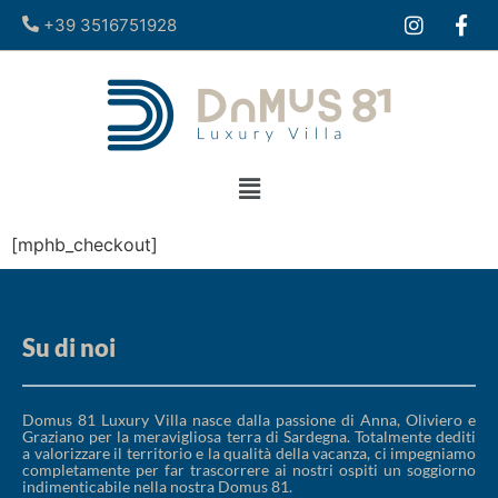
+39 3516751928​
[mphb_checkout]
Su di noi
Domus 81 Luxury Villa nasce dalla passione di Anna, Oliviero e
Graziano per la meravigliosa terra di Sardegna. Totalmente dediti
a valorizzare il territorio e la qualità della vacanza, ci impegniamo
completamente per far trascorrere ai nostri ospiti un soggiorno
indimenticabile nella nostra Domus 81.