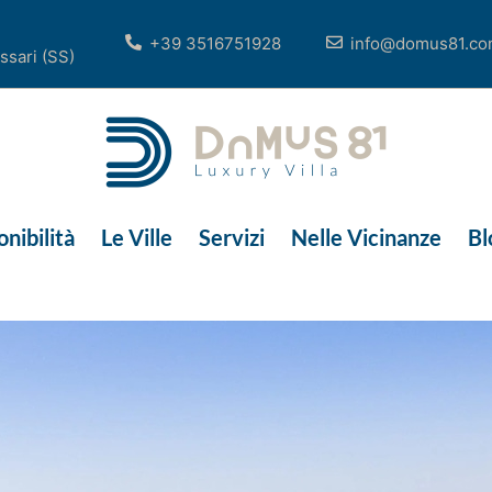
+39 3516751928
info@domus81.c
ssari (SS)
nibilità
Le Ville
Servizi
Nelle Vicinanze
Bl