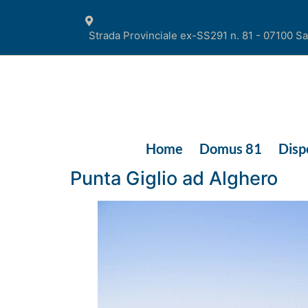
Strada Provinciale ex-SS291 n. 81 - 07100 Sa
Home
Domus 81
Dispo
Punta Giglio ad Alghero