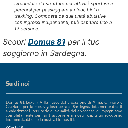
circondata da strutture per attività sportive e
percorsi per passeggiate a piedi, bici o
trekking. Composta da due unità abitative
con ingressi indipendenti, può ospitare fino a
12 persone.
Scopri
Domus 81
per il tuo
soggiorno in Sardegna.
Su di noi
Domus 81 Luxury Villa nasce dalla passione di Anna, Oliviero e
Graziano per la meravigliosa terra di Sardegna. Totalmente dediti
a valorizzare il territorio e la qualità della vacanza, ci impegniamo
completamente per far trascorrere ai nostri ospiti un soggiorno
indimenticabile nella nostra Domus 81.
#Covid19