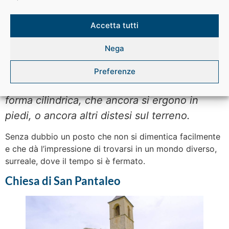
A quanto pare, un’eruzione vulcanica riuscì ad inabissare
un’intera foresta nei laghi che, all’epoca, la
Accetta tutti
circondavano.
Le piante, quindi, subirono un processo di
Nega
“silicizzazione”, cioè sono rimaste fossilizzate tramite il
silicio contenuto nella cenere.
Preferenze
Vedrai monconi d’albero fossilizzati, dalla
forma cilindrica, che ancora si ergono in
piedi, o ancora altri distesi sul terreno.
Senza dubbio un posto che non si dimentica facilmente
e che dà l’impressione di trovarsi in un mondo diverso,
surreale, dove il tempo si è fermato.
Chiesa di San Pantaleo